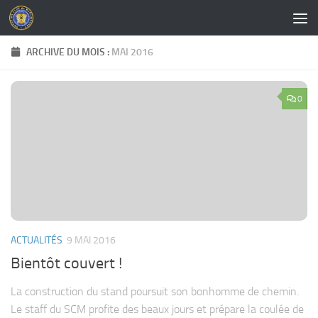
Skip to content
ARCHIVE DU MOIS :
MAI 2016
0
ACTUALITÉS
9 MAI 2016
Bientôt couvert !
La construction du stand poursuit son bonhomme de chemin.
Le staff du SCM profite des beaux jours et prépare la coulée de