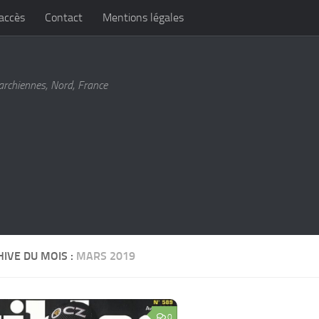
’accès
Contact
Mentions légales
archiennes, Nord, France
IVE DU MOIS :
MARS 2019
0