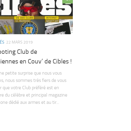
TÉS
22 MARS 2019
ooting Club de
ennes en Couv’ de Cibles !
une petite surprise que nous vous
ns, nous sommes très fiers de vous
 que votre Club préféré est en
re du célèbre et principal magazine
one dédié aux armes et au tir...