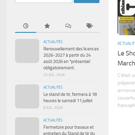
ACTUALITÉS
ACTUALI
Renouvellement des licences
Le Sh
2026-2027 à partir du 24
août 2026 en *présentiel
Marchi
obligatoirement.
C’était 
23 JUIL, 2026
prépario
ACTUALITÉS
annoncer
Le stand de tir, fermera à 18
couvertu
heures le samedi 11 juillet
francoph
8 JUIL, 2026
ACTUALITÉS
Fermeture pour travaux et
entretien du Stand de tir du