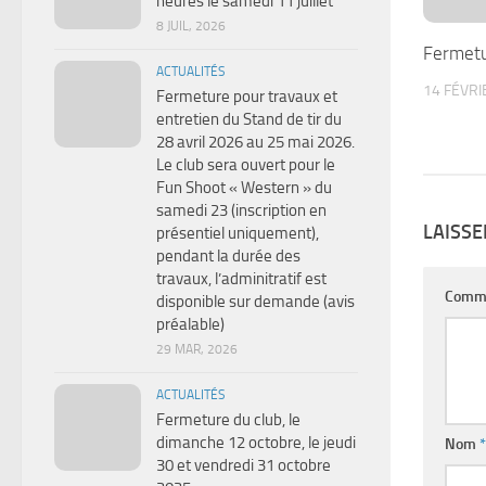
heures le samedi 11 juillet
8 JUIL, 2026
Fermetu
ACTUALITÉS
14 FÉVRI
Fermeture pour travaux et
entretien du Stand de tir du
28 avril 2026 au 25 mai 2026.
Le club sera ouvert pour le
Fun Shoot « Western » du
samedi 23 (inscription en
LAISS
présentiel uniquement),
pendant la durée des
travaux, l’adminitratif est
Comm
disponible sur demande (avis
préalable)
29 MAR, 2026
ACTUALITÉS
Fermeture du club, le
dimanche 12 octobre, le jeudi
Nom
*
30 et vendredi 31 octobre