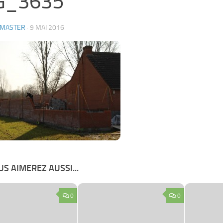
G_3635
MASTER
·
9 MAI 2016
S AIMEREZ AUSSI...
0
0