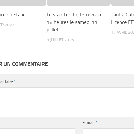
re du Stand
Le stand de tir, fermera à
Tarifs: Cot
18 heures le samedi 11
Licence F
ER 2023
juillet
17 AVRIL 20
8 JUILLET 2026
ER UN COMMENTAIRE
entaire
*
E-mail
*