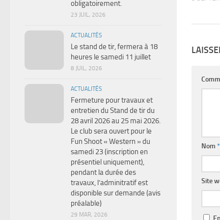
obligatoirement.
23 JUIL, 2026
ACTUALITÉS
Le stand de tir, fermera à 18
LAISS
heures le samedi 11 juillet
8 JUIL, 2026
Comm
ACTUALITÉS
Fermeture pour travaux et
entretien du Stand de tir du
28 avril 2026 au 25 mai 2026.
Le club sera ouvert pour le
Fun Shoot « Western » du
Nom
*
samedi 23 (inscription en
présentiel uniquement),
pendant la durée des
Site 
travaux, l’adminitratif est
disponible sur demande (avis
préalable)
29 MAR, 2026
En