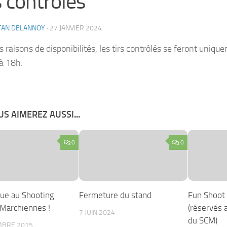
s contrôlés
TAN DELANNOY
·
27 JANVIER 2024
 raisons de disponibilités, les tirs contrôlés se feront uniqu
à 18h.
S AIMEREZ AUSSI...
0
0
ue au Shooting
Fermeture du stand
Fun Shoot
 Marchiennes !
(réservés 
7 JUIN 2024
du SCM)
MBRE 2015