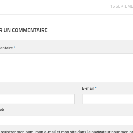
15 SEPTEMB
ER UN COMMENTAIRE
entaire
*
E-mail
*
web
registrer mon nom, mon e-mail et mon site dans le navigateur pour mon p